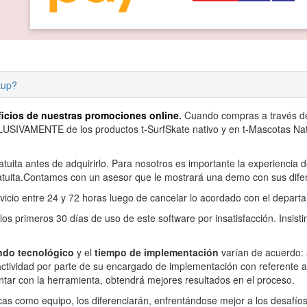
rtup?
ficios de nuestras promociones online
.
Cuando compras a través de l
SIVAMENTE de los productos t-SurfSkate nativo y en t-Mascotas Nati
uita antes de adquirirlo. Para nosotros es importante la experiencia 
gratuita.Contamos con un asesor que le mostrará una demo con sus dife
rvicio entre 24 y 72 horas luego de cancelar lo acordado con el depar
os primeros 30 días de uso de este software por insatisfacción. Insis
undo tecnológico
y el
tiempo de implementación
varían de acuerdo: a
actividad por parte de su encargado de implementación con referente a
entar con la herramienta, obtendrá mejores resultados en el proceso.
cas como equipo, los diferenciarán, enfrentándose mejor a los desafío