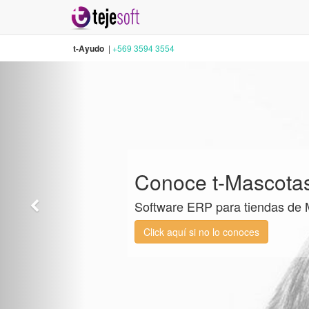
t-Ayudo
|
+569 3594 3554
¿Eres Deportista
y tienes un negocio?
Contáctenos