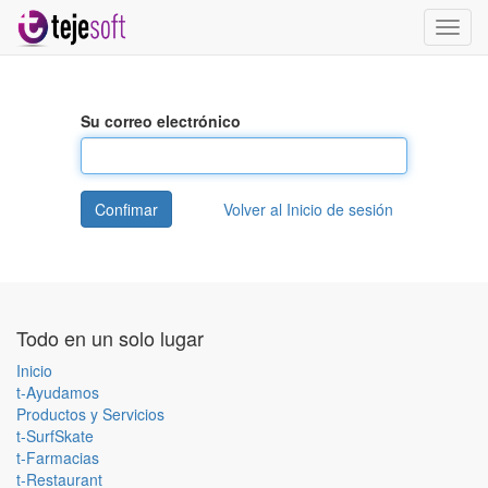
Activa
naveg
Su correo electrónico
Confimar
Volver al Inicio de sesión
Todo en un solo lugar
Inicio
t-Ayudamos
Productos y Servicios
t-SurfSkate
t-Farmacias
t-Restaurant