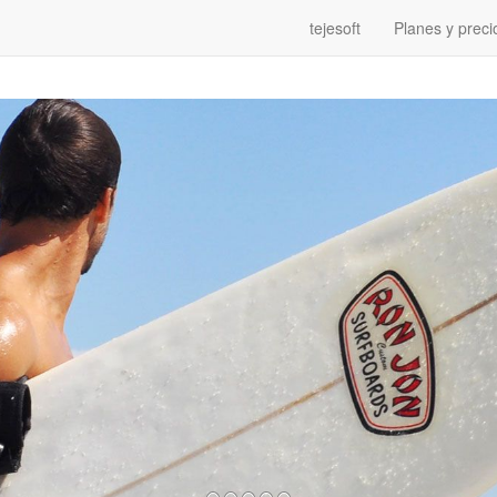
tejesoft
Planes y preci