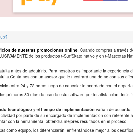
rtup?
ficios de nuestras promociones online
.
Cuando compras a través de l
SIVAMENTE de los productos t-SurfSkate nativo y en t-Mascotas Nati
uita antes de adquirirlo. Para nosotros es importante la experiencia 
gratuita.Contamos con un asesor que le mostrará una demo con sus dife
rvicio entre 24 y 72 horas luego de cancelar lo acordado con el depar
os primeros 30 días de uso de este software por insatisfacción. Insis
undo tecnológico
y el
tiempo de implementación
varían de acuerdo: a
actividad por parte de su encargado de implementación con referente a
entar con la herramienta, obtendrá mejores resultados en el proceso.
cas como equipo, los diferenciarán, enfrentándose mejor a los desafío