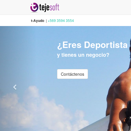
t-Ayudo
|
+569 3594 3554
¿Eres Deportista
y tienes un negocio?
Contáctenos